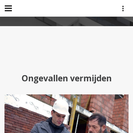
veiligheidscoördinatie
home
veiligheidscoördinatie
Ongevallen vermijden