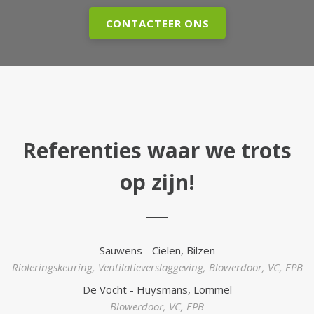
CONTACTEER ONS
Referenties waar we trots
op zijn!
Sauwens - Cielen, Bilzen
Rioleringskeuring
,
Ventilatieverslaggeving
,
Blowerdoor
,
VC
,
EPB
De Vocht - Huysmans, Lommel
Blowerdoor
,
VC
,
EPB