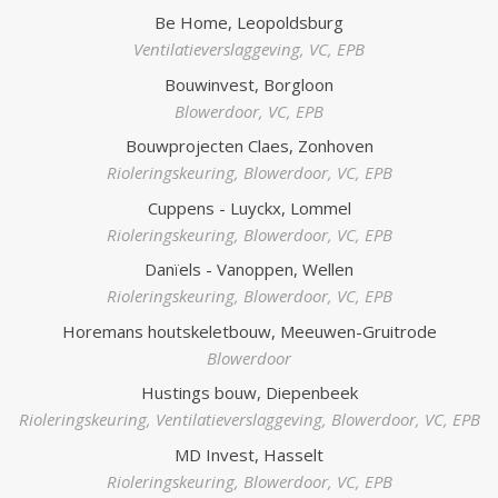
Be Home, Leopoldsburg
Ventilatieverslaggeving
,
VC
,
EPB
Bouwinvest, Borgloon
Blowerdoor
,
VC
,
EPB
Bouwprojecten Claes, Zonhoven
Rioleringskeuring
,
Blowerdoor
,
VC
,
EPB
Cuppens - Luyckx, Lommel
Rioleringskeuring
,
Blowerdoor
,
VC
,
EPB
Danïels - Vanoppen, Wellen
Rioleringskeuring
,
Blowerdoor
,
VC
,
EPB
Horemans houtskeletbouw, Meeuwen-Gruitrode
Blowerdoor
Hustings bouw, Diepenbeek
Rioleringskeuring
,
Ventilatieverslaggeving
,
Blowerdoor
,
VC
,
EPB
MD Invest, Hasselt
Rioleringskeuring
,
Blowerdoor
,
VC
,
EPB